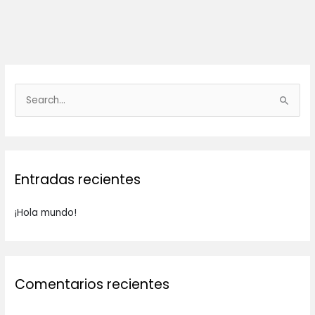
B
u
s
c
Entradas recientes
a
r
¡Hola mundo!
p
o
r
:
Comentarios recientes